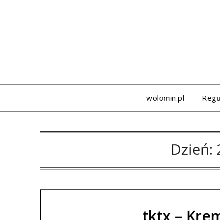
Skip
to
content
wolomin.pl
Regu
Dzień:
tktx – Kre