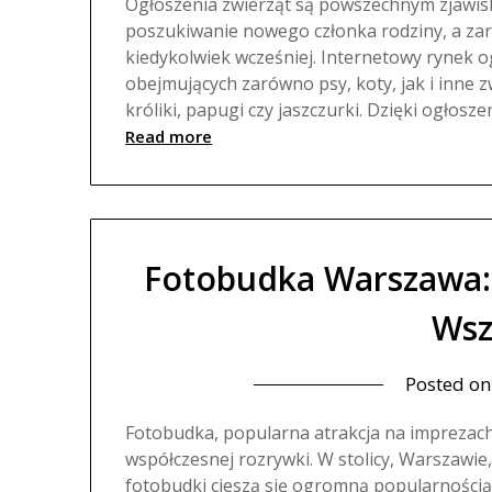
Ogłoszenia zwierząt są powszechnym zjawisk
poszukiwanie nowego członka rodziny, a zara
kiedykolwiek wcześniej. Internetowy rynek o
obejmujących zarówno psy, koty, jak i inne z
króliki, papugi czy jaszczurki. Dzięki ogłosz
Read more
Fotobudka Warszawa:
Wsz
Posted o
Fotobudka, popularna atrakcja na imprezach
współczesnej rozrywki. W stolicy, Warszawi
fotobudki cieszą się ogromną popularnością