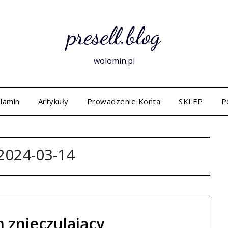
presell.blog
wolomin.pl
lamin
Artykuły
Prowadzenie Konta
SKLEP
P
2024-03-14
m znieczulający