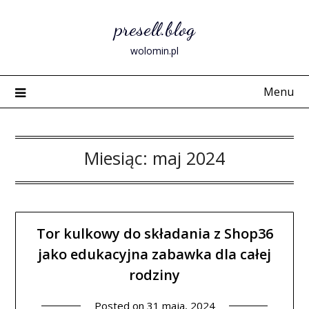
Skip
presell.blog
to
content
wolomin.pl
Menu
Miesiąc:
maj 2024
Tor kulkowy do składania z Shop36
jako edukacyjna zabawka dla całej
rodziny
Posted on
31 maja, 2024