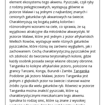
element ekosystemu tego akwenu. Pyszczaki, czyli ryby
z rodziny pielęgnicowatych, występują głównie w
jeziorze Malawi i są jednymi z najbardziej znanych i
cenionych gatunków ryb akwariowych na świecie.
Charakteryzują się bogatą paletą kolorów i
różnorodnymi wzorami na ciele, co sprawia, że są
wyjątkowo atrakcyjne dla miłośników akwarystyki. W
jeziorze Malawi, które jest jednym z jezior afrykańskich
Wielkich Rowów, występuje wiele różnych gatunków
pyszczaków, które różnią się zarówno wyglądem, jak i
zachowaniem. Cechą charakterystyczną pyszczaków jest
ich zdolność do tworzenia terytorialnych kolonii, gdzie
każdy osobnik posiada swoje własne obszary obronne.
Tanganika to kolejne afrykańskie jezioro, położone na
granicy Tanzanii, Konga, Burundi i Zambii.
Tanganika
Podobnie jak Jezioro Malawi, Jezioro Tanganika jest
jednym z głębokich jezior na świecie i stanowi ważne
źródło życia dla wielu gatunków ryb. Również w jeziorze
Tanganika można znaleźć pyszczaki, które są
charakterystycznymi mieszkańcami tego akwenu.
Spirulina to rodzaj sinic, które są znane z wysokiej