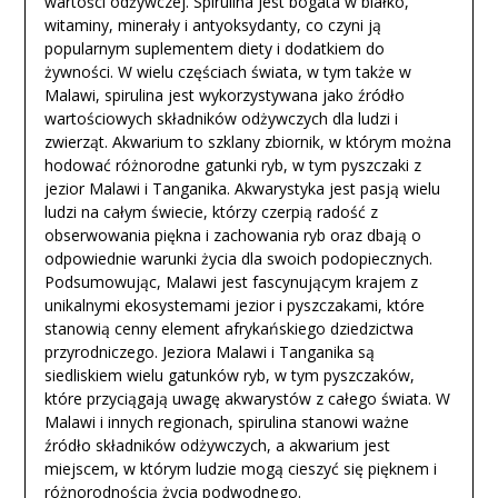
wartości odżywczej. Spirulina jest bogata w białko,
witaminy, minerały i antyoksydanty, co czyni ją
popularnym suplementem diety i dodatkiem do
żywności. W wielu częściach świata, w tym także w
Malawi, spirulina jest wykorzystywana jako źródło
wartościowych składników odżywczych dla ludzi i
zwierząt. Akwarium to szklany zbiornik, w którym można
hodować różnorodne gatunki ryb, w tym pyszczaki z
jezior Malawi i Tanganika. Akwarystyka jest pasją wielu
ludzi na całym świecie, którzy czerpią radość z
obserwowania piękna i zachowania ryb oraz dbają o
odpowiednie warunki życia dla swoich podopiecznych.
Podsumowując, Malawi jest fascynującym krajem z
unikalnymi ekosystemami jezior i pyszczakami, które
stanowią cenny element afrykańskiego dziedzictwa
przyrodniczego. Jeziora Malawi i Tanganika są
siedliskiem wielu gatunków ryb, w tym pyszczaków,
które przyciągają uwagę akwarystów z całego świata. W
Malawi i innych regionach, spirulina stanowi ważne
źródło składników odżywczych, a akwarium jest
miejscem, w którym ludzie mogą cieszyć się pięknem i
różnorodnością życia podwodnego.