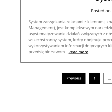
Posted on
System zarządzania relacjami z klientami, z
Management), jest kompleksowym narzędzie
usystematyzowanie działań związanych z obsł
wszechstronny system, który obejmuje proce
wykorzystywaniem informacji dotyczących kl
przedsiębiorstwom…
Read more
Nawigacja
Previous
1
…
po
wpisach