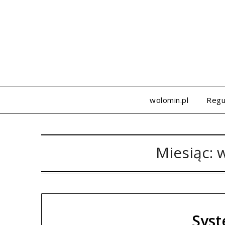
Skip
to
content
wolomin.pl
Regu
Miesiąc:
w
Sys