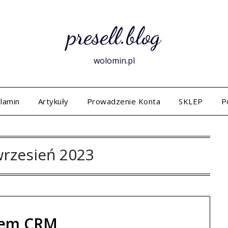
presell.blog
wolomin.pl
lamin
Artykuły
Prowadzenie Konta
SKLEP
P
rzesień 2023
tem CRM