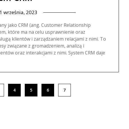
1 września, 2023
nany jako CRM (ang. Customer Relationship
m, które ma na celu usprawnienie oraz
ugą klientów i zarządzaniem relacjami z nimi. To
sy związane z gromadzeniem, analizą i
ientów oraz interakcjami z nimi. System CRM daje
4
5
6
7